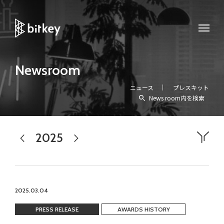
Newsroom
ニュース
プレスキット
News room内を検索
2025
2024
2026
すべて
プレスリリース
メディア掲載
お知らせ
イベント
アワード
homehub
workhub
Experience
2025.03.04
PRESS RELEASE
AWARDS HISTORY