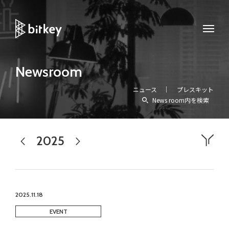
Newsroom
ニュース
プレスキット
News room内を検索
2025
2024
2026
すべて
プレスリリース
メディア掲載
お知らせ
イベント
アワード
homehub
workhub
Experience
2025.11.18
EVENT