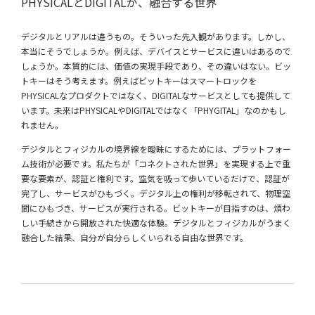
PHYSICALとDIGITALが、融合する世界
デジタルとリアルは違うもの。そういった先入観があります。しかし、
本当にそうでしょうか。例えば、デバイスとサービスに違いはあるので
しょうか。本質的には、価値の実現手段であり、その違いはない。ビッ
トキーはそう考えます。例えばビットキーはスマートロックを
PHYSICALなプロダクトではなく、DIGITALなサービスとしても提供して
います。未来はPHYSICALやDIGITALではなく「PHYGITAL」なのかもし
れません。
デジタルとフィジカルの境界線を曖昧にするためには、プラットフォー
ム技術が必要です。私たちが「コネクトされた世界」を実現する上で重
要な要素が、認証と権利です。空気を吸って歩いているだけで、認証が
完了し、サービスがひもづく。デジタル上の権利が移転されて、物理空
間にひもづき、サービスが実行される。ビットキーが目指すのは、煩わ
しい手続きから開放された快適な体験。デジタルとフィジカルがうまく
融合した結果、自分が自分らしくいられる自由な世界です。