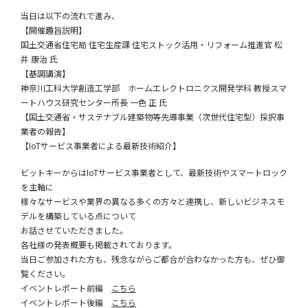
当日は以下の流れで進み、
【開催趣旨説明】
国土交通省住宅局 住宅生産課 住宅ストック活用・リフォーム推進官 松
井 康治 氏
【基調講演】
神奈川工科大学創造工学部 ホームエレクトロニクス開発学科 教授スマ
ートハウス研究センター所長 一色 正 氏
【国土交通省・サステナブル建築物等先導事業（次世代住宅型）採択事
業者の報告】
【IoTサービス事業者による最新技術紹介】
ビットキーからはIoTサービス事業者として、最新技術やスマートロック
を主軸に
様々なサービスや業界の異なる多くの方々と連携し、新しいビジネスモ
デルを構築している点について
お話させていただきました。
各社様の発表概要も掲載されております。
当日ご参加された方も、残念ながらご都合が合わなかった方も、ぜひ御
覧ください。
イベントレポート前編
こちら
イベントレポート後編
こちら