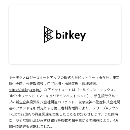
キーテクノロジースタートアップの株式会社ビットキー（所在地：東京
都中央区、代表取締役：江尻祐樹・福澤匡規・寳槻昌則、
https://bitkey.co.jp/
、以下ビットキー）はゴールドマン・サックス、
BizTechファンド（マーキュリアインベストメント）、新生銀行グルー
プの新生企業投資株式会社関連のファンド、阪急阪神不動産株式会社関
連のファンドを引受先とする第三者割当増資により、シリーズAラウン
ド1stで22億円の資金調達を実施したことをお知らせします。また同時
に、りそな銀行及びみずほ銀行等複数の相手先からの融資により、4.6
億円の調達も実施しました。