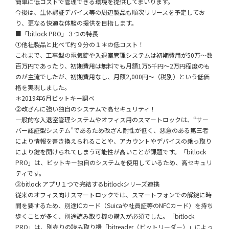
簡単に低コストで管理できる環境を提供してまいります。
今後は、生体認証デバイス等の周辺製品も順次リリースを予定してお
り、更なる快適な体験の提供を目指します。
■「bitlock PRO」３つの特長
①他社製品と比べて約９分の１＊の低コスト！
これまで、工事型の電気錠や入退室管理システムは初期費用が50万〜数
百万円であったり、初期費用は無料でも月額1万5千円〜2万円程度のも
のが主流でしたが、初期費用なし、月額2,000円〜（税別）という低価
格を実現しました。
＊2019年6月ビットキー調べ
②改ざんに強い独自のシステムで高セキュリティ！
一般的な入退室管理システムやオフィス用のスマートロックは、“サー
バー認証型システム”であるため改ざん耐性が低く、悪意のある第三者
により情報を書き換えられることや、アカウントやデバイスの乗っ取り
により鍵を開けられてしまう可能性が高いことが課題です。「bitlock
PRO」は、ビットキー独自のシステムを使用しているため、高セキュリ
ティです。
③bitlock アプリ１つで完結するbitlockシリーズ連携
従来のオフィス向けスマートロックでは、スマートフォンでの解錠に時
間を要するため、別途ICカード（Suicaや社員証等のNFCカード）を持ち
歩くことが多く、別途読み取り機の購入が必須でした。「bitlock
PRO」は、別売りの読み取り機「bitreader（ビットリーダー）」によっ