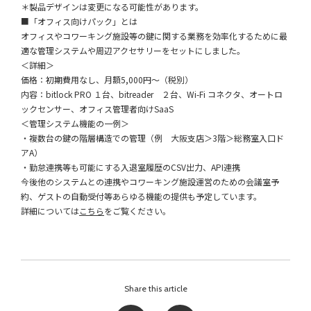
＊製品デザインは変更になる可能性があります。
■「オフィス向けパック」とは
オフィスやコワーキング施設等の鍵に関する業務を効率化するために最
適な管理システムや周辺アクセサリーをセットにしました。
＜詳細＞
価格：初期費用なし、月額5,000円〜（税別）
内容：bitlock PRO １台、bitreader ２台、Wi-Fi コネクタ、オートロ
ックセンサー、オフィス管理者向けSaaS
＜管理システム機能の一例＞
・複数台の鍵の階層構造での管理（例 大阪支店＞3階＞総務室入口ド
アA）
・勤怠連携等も可能にする入退室履歴のCSV出力、API連携
今後他のシステムとの連携やコワーキング施設運営のための会議室予
約、ゲストの自動受付等あらゆる機能の提供も予定しています。
詳細については
こちら
をご覧ください。
Share this article