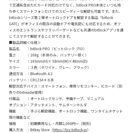
て交通系含めたICカード対応だけでなく、bitlock PRO本体といつも持
ち歩くスマートフォンだけでのスピーディーな解錠も可能です。また、
bitlockシリーズ第２弾オートロックドアを解錠する製品「bitlock
GATE」がオフィスの既存の自動ドアや電気錠にも対応するため、オフ
ィスのエントランスやフラッパーゲートなども共通のbitlockアプリを通
じてスマホで解錠することができます。
■製品詳細＜仕様＞
製品名 ：bitlock PRO（ビットロック プロ）
重さ ：208g（本体のみ、バッテリー除く）
サイズ ：165mm(H)× 58mm(W)×48mm(D)
カラー ：３色（ホワイト、グレー、ブラック）
通信方法 ：Bluetooth 4.2
バッテリー：CR123A＊８本
解錠対応デバイス：スマートフォン、専用リモコンキー、ICカード（別
売りのbitreader使用）
付属品 ：オートロックセンサ、予備テープ、マニュアル
オプション：アタッチメント、サムターンホルダ
機能 ：手ぶら解錠機能、オートロック機能、ワンタイムチケット
発行機能など
価格 ：初期費用なし・月額2,000円〜（税別）
購入方法 ：Bitkey Store（
https://biz.bitlock.jp
）