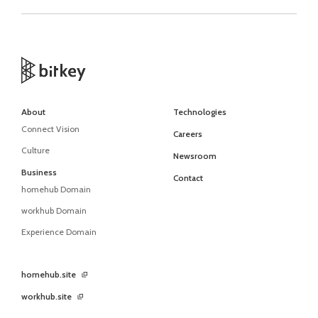
About
Technologies
Connect Vision
Careers
Culture
Newsroom
Business
Contact
homehub Domain
workhub Domain
Experience Domain
homehub.site
workhub.site