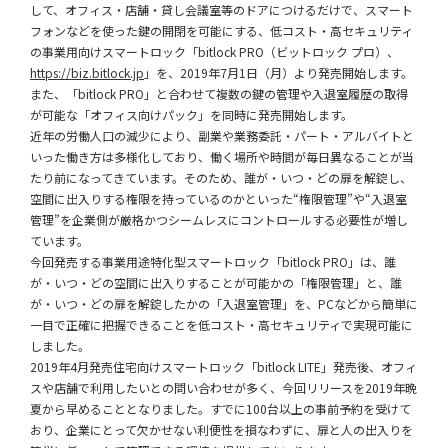
して、オフィス・店舗・貸し会議室等のドアにつけるだけで、スマート
フォンなどを使った鍵の開閉を可能にする、低コスト・高セキュリティ
の事業用向けスマートロック「bitlock PRO（ビットロック プロ）、
https://biz.bitlock.jp
」を、2019年7月1日（月）より発売開始します。
また、「bitlock PRO」と合わせて複数の鍵の管理や入退室履歴の取得
が可能な「オフィス向けパック」を同時に発売開始します。
近年の労働人口の減少により、副業や業務委託・パート・アルバイトと
いった働き方は多様化しており、働く場所や時間が毎日異なることが当
たり前になってきています。そのため、誰が・いつ・どの扉を解錠し、
空間に出入りする権限を持っているのかといった“権限管理”や“入退室
管理”を企業側が厳格かつシームレスにコントロールする必要性が増し
ています。
今回発売する事業用途特化型スマートロック「bitlock PRO」は、誰
が・いつ・どの空間に出入りすることが可能かの「権限管理」と、誰
が・いつ・どの扉を解錠したかの「入退室管理」を、PCなどから簡単に
一目で正確に把握できることを低コスト・高セキュリティで実現可能に
しました。
2019年4月発売住宅向けスマートロック「bitlock LITE」発売後、オフィ
スや店舗で利用したいとの問い合わせが多く、今回リリースを2019年晩
夏から早めることとなりました。すでに100台以上の事前予約を受けて
おり、企業にとって欠かせない利便性を損なわずに、扉と人の出入りを