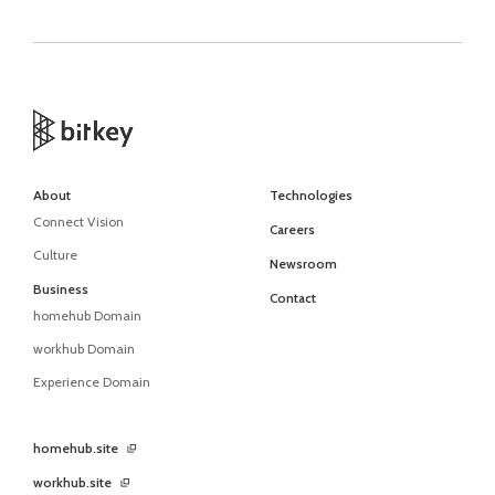
About
Technologies
Connect Vision
Careers
Culture
Newsroom
Business
Contact
homehub Domain
workhub Domain
Experience Domain
homehub.site
workhub.site