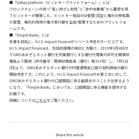
■「bitkey platform（ビットキープラットフォーム）」とは
ブロックチェーンの持つ“高い改ざん耐性“と”非中央集権“から着想を得
てビットキーが開発した、ビットキー独自のID管理/認証と権利の移転取
引管理、権利利用用の電子実行鍵を生成/管理するためのプラットフォ
ームです。
■「Fimple Bank」とは
来春を目処に、H.I.S. Impact Financeがリリース予定のサービスです。
H.I.S. Impact Financeは、包括的提携の検討に先駆け、2019年3月4日付
でGMOあおぞらネット銀行を所属銀行とする銀行代理業の許可を関東財
務局より取得（許可番号：関東財務局長（銀代）第353号）し、7月1日
(月)より、GMOあおぞらネット銀行の円普通預金口座の契約締結の媒介
開始予定です。これにより、H.I.S. Impact Financeのお客さまに対して、
GMOあおぞらネット銀行の口座開設に係る勧誘を行うことが出来るよう
になり、「Fimple Bank」においても、口座開設に係る機能を提供する
計画です。
詳細については
こちら
をご覧ください。
Share this article