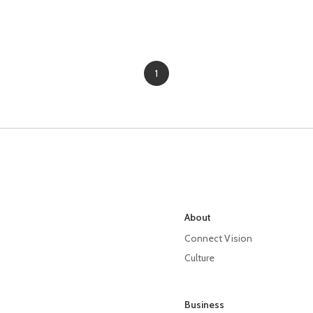
1
About
Connect Vision
Culture
Business