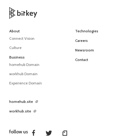
About
Technologies
Connect Vision
Careers
Culture
Newsroom
Business
Contact
homehub Domain
workhub Domain
Experience Domain
homehub.site
workhub.site
follow us