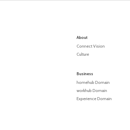
About
Connect Vision
Culture
Business
homehub Domain
workhub Domain
Experience Domain