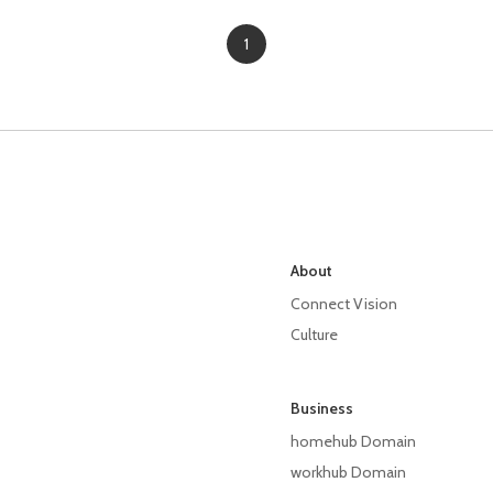
1
About
Connect Vision
Culture
Business
homehub Domain
workhub Domain