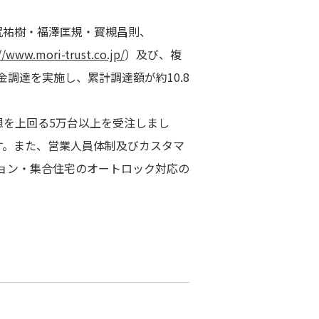
尻祐樹・福澤匡規・寳槻昌則、
//www.mori-trust.co.jp/
）及び、複
調達を実施し、累計調達額が約10.8
で予想を上回る5万台以上を受注しまし
す。また、営業人員体制及びカスタマ
ション・集合住宅のオートロック対応の