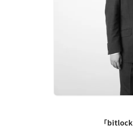
「bitl