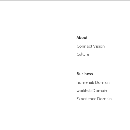
About
Connect Vision
Culture
Business
homehub Domain
workhub Domain
Experience Domain