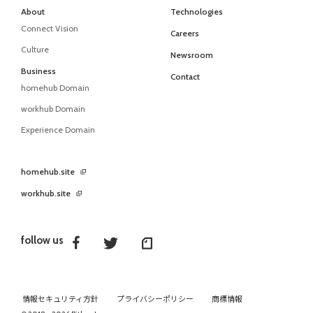
About
Technologies
Connect Vision
Careers
Culture
Newsroom
Business
Contact
homehub Domain
workhub Domain
Experience Domain
homehub.site
workhub.site
follow us
情報セキュリティ方針
プライバシーポリシー
商標情報