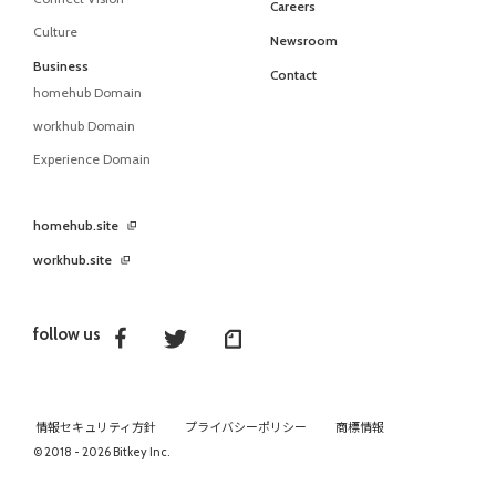
Careers
Culture
Newsroom
Business
Contact
homehub Domain
workhub Domain
Experience Domain
homehub.site
workhub.site
follow us
情報セキュリティ方針
プライバシーポリシー
商標情報
© 2018 - 2026 Bitkey Inc.