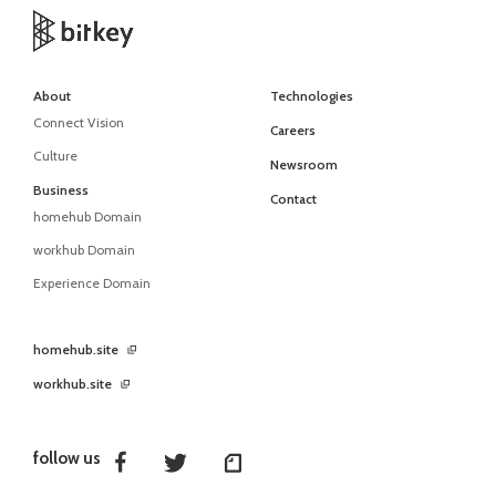
About
Technologies
Connect Vision
Careers
Culture
Newsroom
Business
Contact
homehub Domain
workhub Domain
Experience Domain
homehub.site
workhub.site
follow us