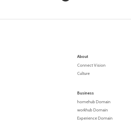
About
Connect Vision
Culture
Business
homehub Domain
workhub Domain
Experience Domain