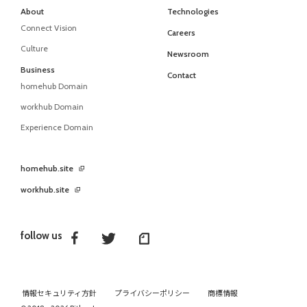
About
Technologies
Connect Vision
Careers
Culture
Newsroom
Business
Contact
homehub Domain
workhub Domain
Experience Domain
homehub.site
workhub.site
follow us
情報セキュリティ方針
プライバシーポリシー
商標情報