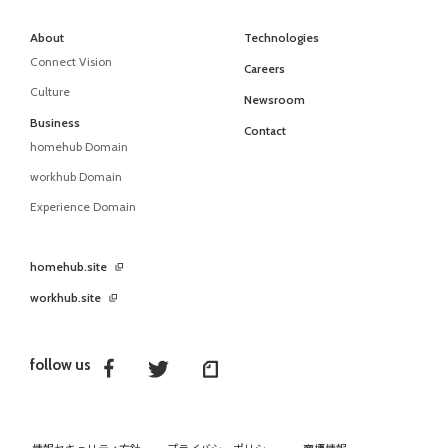
About
Technologies
Connect Vision
Careers
Culture
Newsroom
Business
Contact
homehub Domain
workhub Domain
Experience Domain
homehub.site
workhub.site
follow us