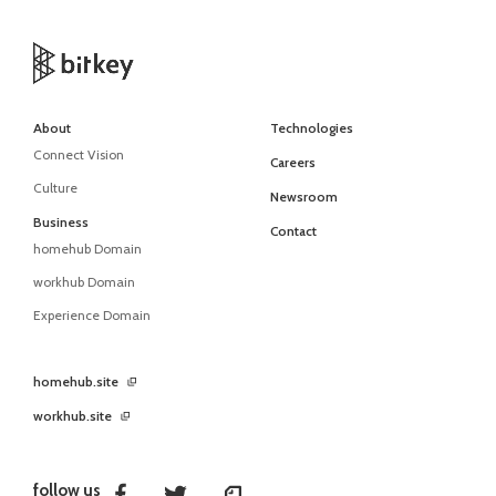
About
Technologies
Connect Vision
Careers
Culture
Newsroom
Business
Contact
homehub Domain
workhub Domain
Experience Domain
homehub.site
workhub.site
follow us