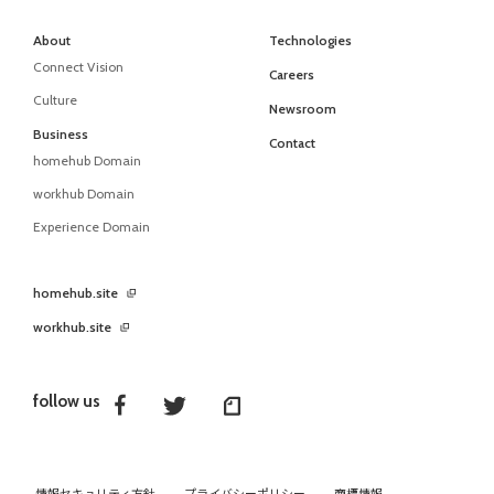
About
Technologies
Connect Vision
Careers
Culture
Newsroom
Business
Contact
homehub Domain
workhub Domain
Experience Domain
homehub.site
workhub.site
follow us
情報セキュリティ方針
プライバシーポリシー
商標情報