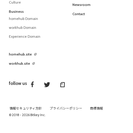
Culture
Newsroom
Business
Contact
homehub Domain
workhub Domain
Experience Domain
homehub.site
workhub.site
follow us
情報セキュリティ方針
プライバシーポリシー
商標情報
© 2018 - 2026 Bitkey Inc.