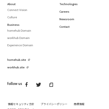
About
Technologies
Connect Vision
Careers
Culture
Newsroom
Business
Contact
homehub Domain
workhub Domain
Experience Domain
homehub.site
workhub.site
follow us
情報セキュリティ方針
プライバシーポリシー
商標情報