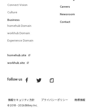
Connect Vision
Careers
Culture
Newsroom
Business
Contact
homehub Domain
workhub Domain
Experience Domain
homehub.site
workhub.site
follow us
情報セキュリティ方針
プライバシーポリシー
商標情報
© 2018 - 2026 Bitkey Inc.