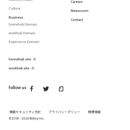
Careers
Culture
Newsroom
Business
Contact
homehub Domain
workhub Domain
Experience Domain
homehub.site
workhub.site
follow us
情報セキュリティ方針
プライバシーポリシー
商標情報
© 2018 - 2026 Bitkey Inc.