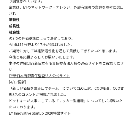
り開催されています。
企業は、EYのネットワーク・ナレッジ、外部有識者の意見を参考に選出
され
革新性
成長性
社会性
の3つの評価基準によって決定しており、
今回は11分野より17社が選ばれました。
ご期待に対しては経済活性化を通して貢献して参りたいと思います。
今後とも応援よろしくお願いいたします。
本件の詳細はEY新日本有限責任監査法人様のWebサイトをご確認くださ
い
EY新日本有限責任監査法人公式サイト
[4/17更新]
「新しい価値を生み出すチーム」についてCEO江尻、COO福澤、CCO寳
槻3名のコメントが掲載されました。
ビットキーが大事にしている「サッカー型組織」についてもご掲載いた
だいております。
EY Innovative Startup 2020特設サイト