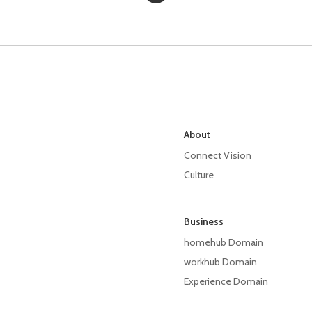
About
Connect Vision
Culture
Business
homehub Domain
workhub Domain
Experience Domain