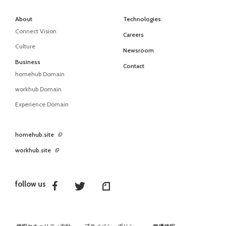
About
Technologies
Connect Vision
Careers
Culture
Newsroom
Business
Contact
homehub Domain
workhub Domain
Experience Domain
homehub.site
workhub.site
follow us