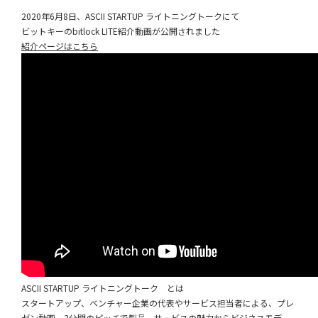
2020年6月8日、ASCII STARTUP ライトニングトークにて
ビットキーのbitlock LITE紹介動画が公開されました
紹介ページはこちら
ASCII STARTUP ライトニングトーク とは
スタートアップ、ベンチャー企業の代表やサービス担当者による、プレ
ゼン動画。3分間のピッチで製品、サービスの魅力からビジネスモデ