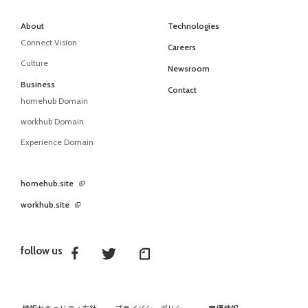
About
Technologies
Connect Vision
Careers
Culture
Newsroom
Business
Contact
homehub Domain
workhub Domain
Experience Domain
homehub.site
workhub.site
follow us