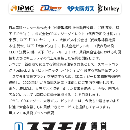
日本管理センター株式会社（代表取締役 社長執行役員： 武藤 英明、以
下「JPMC」）、株式会社CDエナジーダイレクト（代表取締役社長：山
東 要、以下「CDエナジー」）、大阪ガス株式会社（代表取締役社長：
本荘 武宏、以下「大阪ガス」）、株式会社ビットキー（代表取締役
CEO：江尻 祐樹、以下「ビットキー」）は、賃貸集合住宅における利便
性およびセキュリティの向上を目指した協業を開始します。
JPMCは、首都圏で管理する賃貸集合住宅を対象として、スマートロッ
ク「bitlock LITE（ビットロック ライト）」が付帯する電気料金プラン
「スマモル賃貸プラン」を提供するため、CDエナジーと業務提携契約を
締結し、2020年9月から新規入居者さま向けにご案内を開始します。
また、JPMCは、大阪ガスと協業に向けた覚書を締結し、今後、関西地
区などにおいても同様の活動を展開することを目指します。
JPMC、CDエナジー、大阪ガス、ビットキーは、今後もお客さまのより
快適で安全な暮らしに貢献できるサービスを提供してまいります。
■スマモル賃貸プランの概要