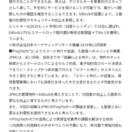
発行することができるため、例えば、デジタルキーを家事代行スタッフ
さんへ渡して、不在中にサービスを受けることが可能です。誰がいつ開
閉したのか履歴を確認することもできます。bitlockの設置により、入居
者の利便性やセキュリティの向上を実現します。
ビットキーは2020ヒット予測100（日経トレンディ）で16位に選ばれ、
bitlock LITEもスマートロック国内累計販売台数調査＊でNo.1を獲得し
ています。
※株式会社日本マーケティングリサーチ機構 2019年12月発表
■PropTech(*)によりスマート仲介が加速。入居者へのメリットの概要
JPMCは、近い将来、従来までの「店舗による仲介」は、物件のネット
検索からスマートロックによるセルフ内見、電子契約及びカード決済ま
でをワン・ストップかつ非対面で行える「スマート仲介」のスタイルに
大きく変化すると考えています。また、「スマート仲介」の促進は、賃
貸管理業務においても効率化を伴った大きな変化をもたらす可能性があ
ります。
JPMCの管理物件へbitlockを導入することで、内見数が向上し入居率の
更なる向上に資するものと考えています。
また、今回の協業はJPMCのPropTechへの取組を促進し、入居者さまに
更なる利便性を提供できるものと考えています。
※PropTech=ICTの活用により賃貸住宅業界の課題を解決する技術
＜内見時＞内見時のカギのやりとりが不要になり、非対面で単独内見も
可能になります。