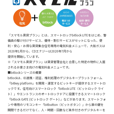
「スマモル賃貸プラン」とは、スマートロックbitlock LITEをはじめ、警
備員の駆け付けサービス、優待・割引サービスがセットになった、便
利・安心・お得な賃貸集合住宅専用の電気料金メニューで、大阪ガスは
2020年1月から、CDエナジーは2020年7月から
提供を開始しています。
※「スマモル賃貸プラン」は賃貸管理会社と合意した特定の物件に入居
されるお客さま向けの電気料金メニューです。
■bitlockシリーズの概要
bitlockは、ID連携・認証、権利処理のデジタルキープラットフォーム
「bitkey platform」を開発・運営するビットキーが提供するスマートロ
ックです。住宅向けスマートロック「bitlock LITE（ビットロック ライ
ト）」やエントランスのオートロックドアに設置できるスマートロック
「bitlock GATE (ビットロック ゲート) 」などがあります。スマートフォ
ンや専用のリモコンキー「bitbutton（ビットボタン）」から扉の鍵を
開閉できるだけでなく、人・時間・回数など条件付きのデジタルキーを