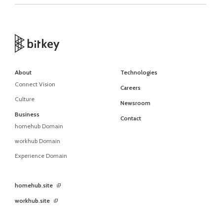
About
Technologies
Connect Vision
Careers
Culture
Newsroom
Business
Contact
homehub Domain
workhub Domain
Experience Domain
homehub.site
workhub.site