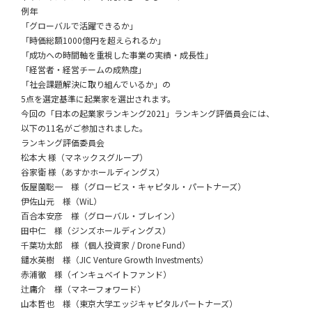
例年
「グローバルで活躍できるか」
「時価総額1000億円を超えられるか」
「成功への時間軸を重視した事業の実績・成長性」
「経営者・経営チームの成熟度」
「社会課題解決に取り組んでいるか」の
5点を選定基準に起業家を選出されます。
今回の「日本の起業家ランキング2021」ランキング評価員会には、
以下の11名がご参加されました。
ランキング評価委員会
松本大 様（マネックスグループ）
谷家衛 様（あすかホールディングス）
仮屋薗聡一 様（グロービス・キャピタル・パートナーズ）
伊佐山元 様（WiL）
百合本安彦 様（グローバル・ブレイン）
田中仁 様（ジンズホールディングス）
千葉功太郎 様（個人投資家 / Drone Fund）
鑓水英樹 様（JIC Venture Growth Investments）
赤浦徹 様（インキュベイトファンド）
辻庸介 様（マネーフォワード）
山本哲也 様（東京大学エッジキャピタルパートナーズ）