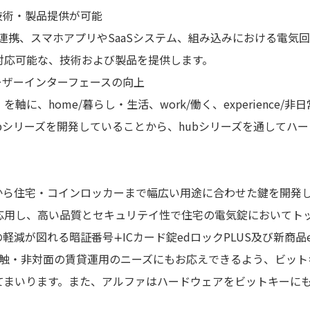
技術・製品提供が可能
たID認証・連携、スマホアプリやSaaSシステム、組み込みにおける
対応可能な、技術および製品を提供します。
ーザーインターフェースの向上
に、home/暮らし・生活、work/働く、experience
bシリーズを開発していることから、hubシリーズを通してハ
から住宅・コインロッカーまで幅広い用途に合わせた鍵を開発
応用し、高い品質とセキュリテイ性で住宅の電気錠においてト
減が図れる暗証番号∔ICカード錠edロックPLUS及び新商品
・非対面の賃貸運用のニーズにもお応えできるよう、ビットキーのbi
てまいります。また、アルファはハードウェアをビットキーに