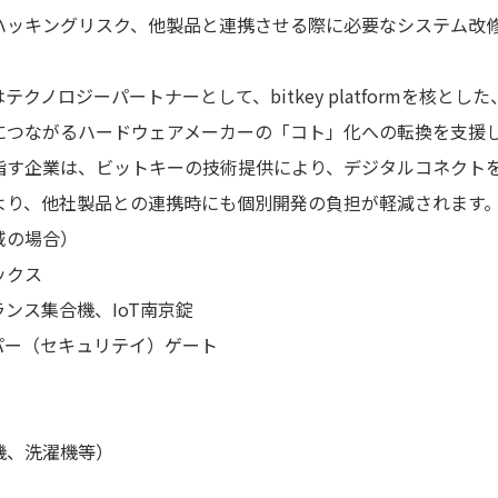
ハッキングリスク、他製品と連携させる際に必要なシステム改
クノロジーパートナーとして、bitkey platformを核と
につながるハードウェアメーカーの「コト」化への転換を支援
指す企業は、ビットキーの技術提供により、デジタルコネクト
より、他社製品との連携時にも個別開発の負担が軽減されます
域の場合）
ックス
ンス集合機、IoT南京錠
パー（セキュリテイ）ゲート
機、洗濯機等）