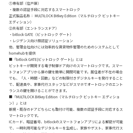
①専有部（住戸扉）
・複数の認証手段に対応するスマートロック
正式製品名称： MULTILOCK Bitkey Edition（マルチロック ビットキー
エディション）
②共有部（エントランスドア）
・bitlock GATE（ビットロック ゲート）
・レジデンス向け顔認証ソリューション
他、管理会社向けには効率的な賃貸物件管理のためのシステムとして
homehubを提供
■「bitlock GATE(ビットロック ゲート)」とは
ビットキーが開発する電子制御ドア向けのスマートロックです。スマー
トフォンアプリから扉の鍵を簡単に開閉可能です。居住者が不在の場合
でも、「人・時間・回数」などの制限付きデジタルキーを発行すること
で、配達員や、家事代行スタッフなどがスマホでオートロックのエント
ランスの鍵を開けることができます。
■「MULTILOCK Bitkey Edition（マルチロック ビットキー エディショ
ン）」とは
新規・既存のドアどちらにも取付け可能、複数の認証手段に対応するス
マートロックです。
ICカード、暗証番号、bitlockのスマートフォンアプリによる解錠が可能
で、一時利用可能なデジタルキーを生成し、家族やゲスト、家事代行ス