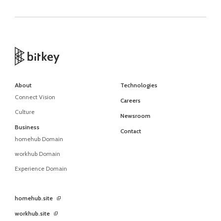
About
Technologies
Connect Vision
Careers
Culture
Newsroom
Business
Contact
homehub Domain
workhub Domain
Experience Domain
homehub.site
workhub.site