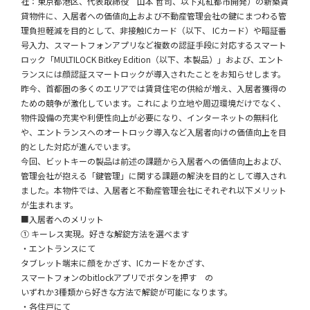
社：東京都港区、代表取締役 山本 哲司、以下丸紅都市開発）の新築賃
貸物件に、入居者への価値向上および不動産管理会社の鍵にまつわる管
理負担軽減を目的として、非接触ICカード（以下、 ICカード）や暗証番
号入力、スマートフォンアプリなど複数の認証手段に対応するスマート
ロック「MULTILOCK Bitkey Edition（以下、本製品）」および、エント
ランスには顔認証スマートロックが導入されたことをお知らせします。
昨今、首都圏の多くのエリアでは賃貸住宅の供給が増え、入居者獲得の
ための競争が激化しています。これにより立地や周辺環境だけでなく、
物件設備の充実や利便性向上が必要になり、インターネットの無料化
や、エントランスへのオートロック導入など入居者向けの価値向上を目
的とした対応が進んでいます。
今回、ビットキーの製品は前述の課題から入居者への価値向上および、
管理会社が抱える「鍵管理」に関する課題の解決を目的として導入され
ました。本物件では、入居者と不動産管理会社にそれぞれ以下メリット
が生まれます。
■入居者へのメリット
① キーレス実現。好きな解錠方法を選べます
・エントランスにて
タブレット端末に顔をかざす、ICカードをかざす、
スマートフォンのbitlockアプリでボタンを押す の
いずれか3種類から好きな方法で解錠が可能になります。
・各住戸にて