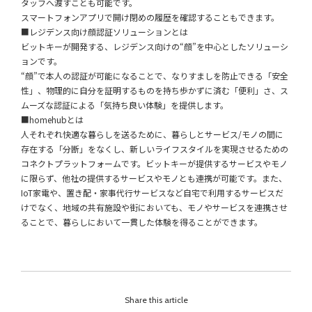
タッフへ渡すことも可能です。
スマートフォンアプリで開け閉めの履歴を確認することもできます。
■レジデンス向け顔認証ソリューションとは
ビットキーが開発する、レジデンス向けの“顔”を中心としたソリューシ
ョンです。
“顔”で本人の認証が可能になることで、なりすましを防止できる「安全
性」、物理的に自分を証明するものを持ち歩かずに済む「便利」さ、ス
ムーズな認証による「気持ち良い体験」を提供します。
■homehubとは
人それぞれ快適な暮らしを送るために、暮らしとサービス/モノの間に
存在する「分断」をなくし、新しいライフスタイルを実現させるための
コネクトプラットフォームです。ビットキーが提供するサービスやモノ
に限らず、他社の提供するサービスやモノとも連携が可能です。また、
IoT家電や、置き配・家事代行サービスなど自宅で利用するサービスだ
けでなく、地域の共有施設や街においても、モノやサービスを連携させ
ることで、暮らしにおいて一貫した体験を得ることができます。
Share this article