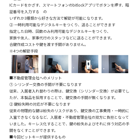
ICカードをかざす、スマートフォンのbitlockアプリでボタンを押す、暗
証番号を入力する の
いずれか3種類から好きな方法で解錠が可能になります。
② 一時利用可能なデジタルキーをつくり、送ることができます
指定した日時、回数のみ利用可能なデジタルキーをつくり、
家族や友人、家事代行のスタッフなどに送ることができます。
合鍵作成コストや鍵を渡す手間がありません。
※4つの解錠手段
■不動産管理会社へのメリット
① シリンダー交換の手間が不要になります
従来、入居者入れ替わりの際は、鍵交換（シリンダー交換）が必要でし
たが、本製品を採用することで、鍵交換の手間が無くなります。
② 鍵紛失時の対応が不要になります
従来の物理的な鍵は紛失のリスクがあり、鍵交換の工事費用・一時的に
入室できなくなるなど、入居者・不動産管理会社の双方に負担となって
いました。キーレス化することで、鍵の紛失およびそれに伴う対応の手
間をなくすことができます。
■今回ビットキーが提供するもの