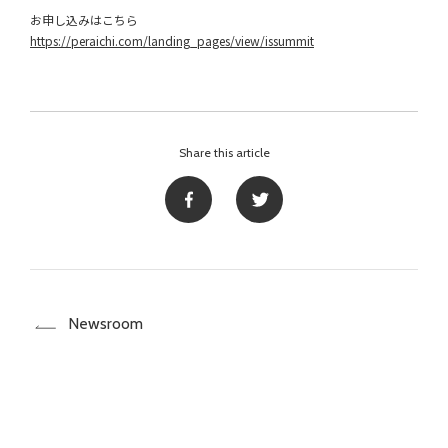
お申し込みはこちら
https://peraichi.com/landing_pages/view/issummit
Share this article
Newsroom