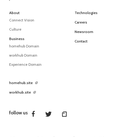
About
Technologies
Connect Vision
Careers
Culture
Newsroom
Business
Contact
homehub Domain
workhub Domain
Experience Domain
homehub.site
workhub.site
follow us