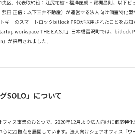
中央区、代表取締役：江尻祐樹・福澤匡規・寳槻昌則、以下ビ
：菰田 正信：以下三井不動産）が運営する法人向け個室特化型
トキーのスマートロックbitlock PROが採用されたことを
p workspace THE E.A.S.T.」日本橋富沢町では、bit
tion」が採用されました。
グSOLO」について
フィス事業のひとつで、2020年12月より法人向けに個室特
中心に22拠点を展開しています。法人向けシェアオフィス「ワ