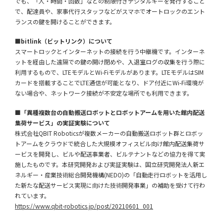
でも、「人・時間・回数」などの制限付きデジタルキーを発行すること
で、配達員や、家事代行スタッフなどがスマホでオートロックのエント
ランスの鍵を開けることができます。
■bitlink（ビットリンク）について
スマートロックとインターネットの接続を行う中継機です。インターネ
ットを経由した遠隔での鍵の開け閉めや、入退室ログの収集を行う際に
利用するもので、LTEモデルとWi-Fiモデルがあります。LTEモデルはSIM
カードを搭載することでLTE通信が可能となり、ドア付近にWi-Fi環境が
ない場合や、ネットワーク接続が不安定な場所でも利用できます。
■「異種複数台の自動搬送ロボットとロボットアームを用いた館内配送
集荷サービス」の実証実験について
株式会社QBIT Roboticsが複数メーカーの自動搬送ロボット群とロボッ
トアームをクラウドで統合した大規模オフィスビル向け館内配送集荷サ
ービスを開発し、ビルや配送事業者、ビルテナントなどの協力を得て実
施したものです。本研究開発および実証実験は、国立研究開発法人新エ
ネルギー・産業技術総合開発機構(NEDO)の「自動走行ロボットを活用し
た新たな配送サービス実現に向けた技術開発事業」の補助を受けて行わ
れています。
https://www.qbit-robotics.jp/post/20210601_001