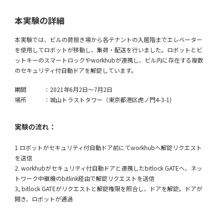
本実験の詳細
本実験では、ビルの荷捌き場から各テナントの入居階までエレベーター
を使用してロボットが移動し、集荷・配送を行いました。ロボットとビ
ットキーのスマートロックやworkhubが連携し、ビル内に存在する複数
のセキュリティ付自動ドアを解錠しています。
期間 ：2021年6月2日～7月2日
場所 ：城山トラストタワー（東京都港区虎ノ門4-3-1)
実験の流れ：
1.ロボットがセキュリティ付自動ドア前にてworkhubへ解錠リクエスト
を送信
2. workhubがセキュリティ付自動ドアと連携したbitlock GATEへ、ネッ
トワーク中継機のbitlink経由で解錠リクエストを送信
3, bitlock GATEがリクエストと解錠権限を照合し、ドアを解錠。ドアが
開き、ロボットが通過