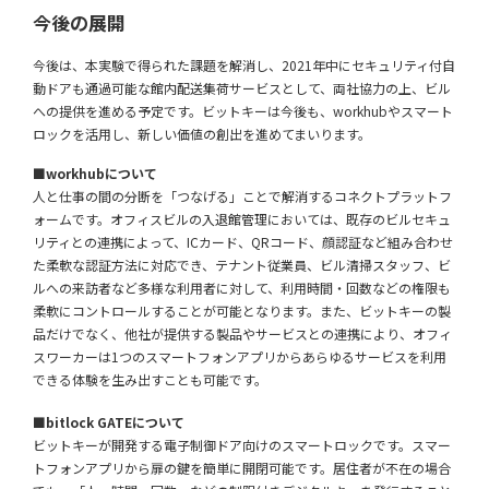
今後の展開
今後は、本実験で得られた課題を解消し、2021年中にセキュリティ付自
動ドアも通過可能な館内配送集荷サービスとして、両社協力の上、ビル
への提供を進める予定です。ビットキーは今後も、workhubやスマート
ロックを活用し、新しい価値の創出を進めてまいります。
■workhubについて
人と仕事の間の分断を「つなげる」ことで解消するコネクトプラットフ
ォームです。オフィスビルの入退館管理においては、既存のビルセキュ
リティとの連携によって、ICカード、QRコード、顔認証など組み合わせ
た柔軟な認証方法に対応でき、テナント従業員、ビル清掃スタッフ、ビ
ルへの来訪者など多様な利用者に対して、利用時間・回数などの権限も
柔軟にコントロールすることが可能となります。また、ビットキーの製
品だけでなく、他社が提供する製品やサービスとの連携により、オフィ
スワーカーは1つのスマートフォンアプリからあらゆるサービスを利用
できる体験を生み出すことも可能です。
■bitlock GATEについて
ビットキーが開発する電子制御ドア向けのスマートロックです。スマー
トフォンアプリから扉の鍵を簡単に開閉可能です。居住者が不在の場合