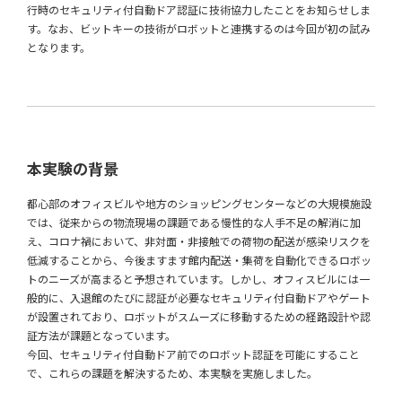
行時のセキュリティ付自動ドア認証に技術協力したことをお知らせしま
す。なお、ビットキーの技術がロボットと連携するのは今回が初の試み
となります。
本実験の背景
都心部のオフィスビルや地方のショッピングセンターなどの大規模施設
では、従来からの物流現場の課題である慢性的な人手不足の解消に加
え、コロナ禍において、非対面・非接触での荷物の配送が感染リスクを
低減することから、今後ますます館内配送・集荷を自動化できるロボッ
トのニーズが高まると予想されています。しかし、オフィスビルには一
般的に、入退館のたびに認証が必要なセキュリティ付自動ドアやゲート
が設置されており、ロボットがスムーズに移動するための経路設計や認
証方法が課題となっています。
今回、セキュリティ付自動ドア前でのロボット認証を可能にすること
で、これらの課題を解決するため、本実験を実施しました。