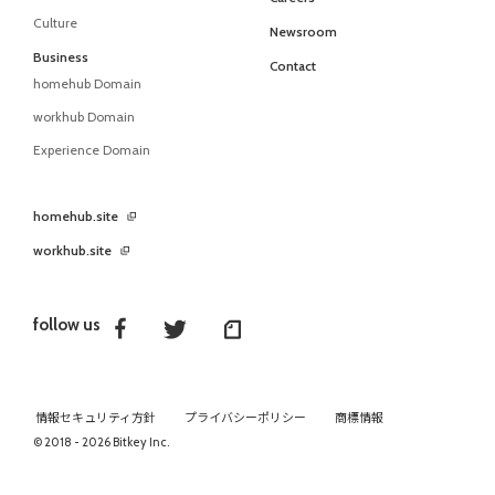
Culture
Newsroom
Business
Contact
homehub Domain
workhub Domain
Experience Domain
homehub.site
workhub.site
follow us
情報セキュリティ方針
プライバシーポリシー
商標情報
© 2018 - 2026 Bitkey Inc.