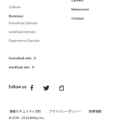
Careers
Culture
Newsroom
Business
Contact
homehub Domain
workhub Domain
Experience Domain
homehub.site
workhub.site
follow us
情報セキュリティ方針
プライバシーポリシー
商標情報
© 2018 - 2026 Bitkey Inc.