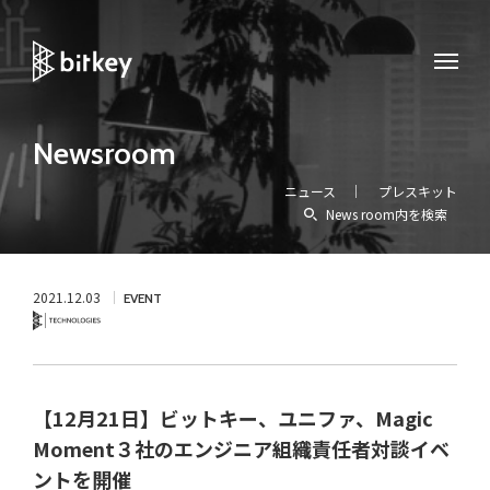
Newsroom
ニュース
プレスキット
News room内を検索
2021.12.03
EVENT
Technology
【12月21日】ビットキー、ユニファ、Magic
Moment３社のエンジニア組織責任者対談イベ
ントを開催