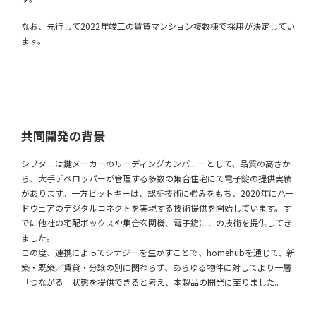
なお、先行して2022年竣工の賃貸マンション複数棟で採用が決定してい
ます。
共同開発の背景
シブタニは鍵メーカーのリーディングカンパニーとして、品質の高さか
ら、大手デベロッパーが管理する多数の集合住宅にて電子錠の提供実績
があります。一方ビットキーは、認証技術に強みをもち、2020年にハー
ドウェアのデジタルコネクトを実現する技術提供を開始しています。す
でに他社の宅配ボックスや集合玄関機、電子錠にこの技術を提供してき
ました。
この度、連携によってシナジーを生かすことで、homehubを通じて、新
築・既築／賃貸・分譲の別に関わらず、あらゆる物件に対してより一層
「つながる」状態を提供できると考え、本製品の開発に至りました。