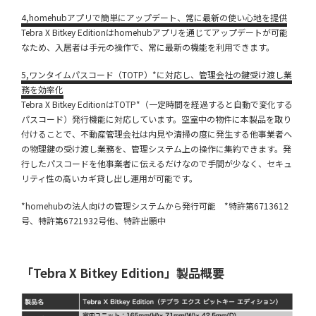
4,homehubアプリで簡単に
アップデート、常に最新の使い心地を提供
Tebra X Bitkey Editionはhomehubアプリを通じてアップデートが可能
なため、入居者は手元の操作で、常に最新の機能を利用できます。
5,ワンタイムパスコード（TOTP）*に対応し、管理会社の鍵受け渡し業
務を効率化
Tebra X Bitkey EditionはTOTP*（一定時間を経過すると自動で変化する
パスコード）発行機能に対応しています。空室中の物件に本製品を取り
付けることで、不動産管理会社は内見や清掃の度に発生する他事業者へ
の物理鍵の受け渡し業務を、管理システム上の操作に集約できます。発
行したパスコードを他事業者に伝えるだけなので手間が少なく、セキュ
リティ性の高いカギ貸し出し運用が可能です。
*homehubの法人向けの管理システムから発行可能 *特許第6713612
号、特許第6721932号他、特許出願中
「Tebra X Bitkey Edition」製品概要