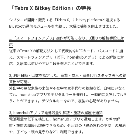
「Tebra X Bitkey Edition」の特長
シブタニが開発・販売する「Tebra X」にbitkey platformと連携する
Bluetooth通信モジュールを内蔵し、大幅に機能を向上させました。
1,「スマートフォンアプリ」操作が可能になり、3通りの解錠手段に対
応
従来のTebra Xの解錠方法として代表的なNFCカード、パスコードに加
え、スマートフォンアプリ（以下、homehubアプリ）による解錠に対
応。入居者は使いやすい手段を選ぶことができます。
2,
利用日時・回数を指定した、家族・友人・家事代行スタッフ等への鍵
貸出が可能に
外出中の急な家族の来訪や不在中の家事代行の依頼など、自宅にいなく
ても、homehubアプリでデジタルキーを発行し、一時的に入室してもら
うことができます。デジタルキーなので、複製の心配がありません。
3, homehubアプリで電池残量や解錠・施錠の履歴を通知
電池残量の低下を検知し、homehubアプリで通知します。カギの解
錠・施錠の履歴も取得できるため、外出時の「締め忘れの不安」の解消
や、子ども・親の見守りなどに利用できます。