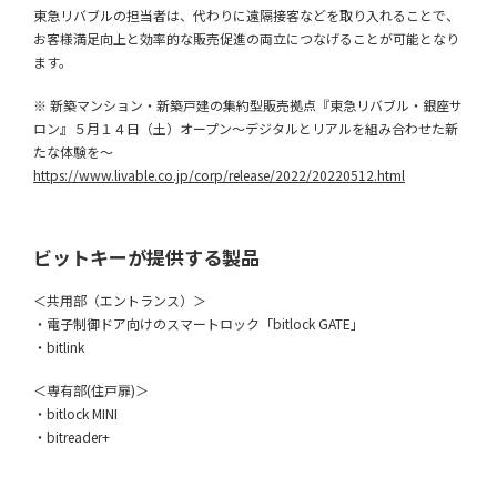
東急リバブルの担当者は、代わりに遠隔接客などを取り入れることで、
お客様満足向上と効率的な販売促進の両立につなげることが可能となり
ます。
※ 新築マンション・新築戸建の集約型販売拠点『東急リバブル・銀座サ
ロン』５月１４日（土）オープン～デジタルとリアルを組み合わせた新
たな体験を〜
https://www.livable.co.jp/corp/release/2022/20220512.html
ビットキーが提供する製品
＜共用部（エントランス）＞
・電子制御ドア向けのスマートロック「bitlock GATE」
・bitlink
＜専有部(住戸扉)＞
・bitlock MINI
・bitreader+