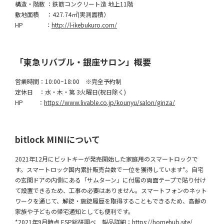
構造・階数 ：鉄筋コンクリート造 地上11階
敷地面積 ：427.74㎡(実測面積）
HP ：
http://l-ikebukuro.com/
「東急リバブル・銀座サロン」概要
営業時間：10:00~18:00 ※完全予約制
定休日 ：水・木・第 3火曜日(祝日除く)
HP ：
https://www.livable.co.jp/kounyu/salon/ginza/
bitlock MINIについて
2021年12月にビットキーが発売開始した家庭用のスマートロックで
す。スマートロック国内累計販売台数で一位を獲得しています*。自宅
の玄関ドアの内側にある「サムターン」に付属の両面テープで貼り付け
て設置できるため、工事の必要はありません。スマートフォンのネット
ワークを通じて、解錠・施錠履歴を取得することもできるため、高齢の
家族や子どもの帰宅通知としても便利です。
*2021年9月時点 ESP総研調べ 製品詳細：
https://homehub.site/