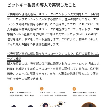
ビットキー製品の導入で実現したこと
＜共用部＞現地到着時、オペレータがエントランス玄関をリモート解錠
オートロックマンションに入館する際には、住戸の鍵だけでなく、エン
トランス部分の解錠も必要です。この度確立したフローにおいては、購
入希望者が物件到着時にオペレータに電話することで、ネットワーク中
継機のbitlink経由で電子制御ドア向けのスマートロックbitlock GATEに
信号を送り、ドアをリモート解錠します。これにより、物件のセキュリ
ティと購入希望者の利便性を担保します。
＜専有部＞事前に受け取ったパスコード入力により、住戸の玄関をスム
ーズに解錠
購入希望者には、専有部の住戸扉に設置されたスマートロック「bitlock
MINI」を解錠するためのパスコードを事前に送付しているため、住戸到
着後、スムーズに解錠できます。また、入退室の記録が残ることで販売
物件を安全に管理できます。