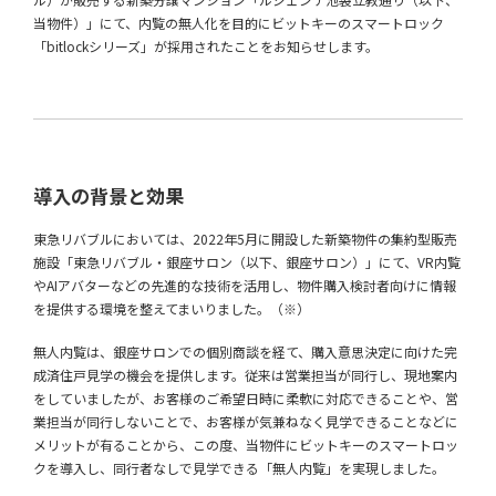
当物件）」にて、内覧の無人化を目的にビットキーのスマートロック
「bitlockシリーズ」が採用されたことをお知らせします。
導入の背景と効果
東急リバブルにおいては、2022年5月に開設した新築物件の集約型販売
施設「東急リバブル・銀座サロン（以下、銀座サロン）」にて、VR内覧
やAIアバターなどの先進的な技術を活用し、物件購入検討者向けに情報
を提供する環境を整えてまいりました。（※）
無人内覧は、銀座サロンでの個別商談を経て、購入意思決定に向けた完
成済住戸見学の機会を提供します。従来は営業担当が同行し、現地案内
をしていましたが、お客様のご希望日時に柔軟に対応できることや、営
業担当が同行しないことで、お客様が気兼ねなく見学できることなどに
メリットが有ることから、この度、当物件にビットキーのスマートロッ
クを導入し、同行者なしで見学できる「無人内覧」を実現しました。