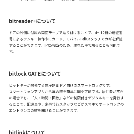
bitreader+について
ドアの外側に付属の両面テープで貼り付けることで、4〜12桁の暗証番
号によるテンキー操作やICカード、モバイルFeliCaタッチでカギを解錠
することができます。IPX5相当のため、濡れた手で触ることも可能で
す。
bitlock GATEについて
ビットキーが開発する電子制御ドア向けのスマートロックです。
スマートフォンアプリから扉の鍵を簡単に開閉可能です。居住者が不在
の場合でも、「人・時間・回数」などの制限付きデジタルキーを発行す
ることで、配達員や、家事代行スタッフなどがスマホでオートロックの
エントランスの鍵を開けることができます。
bitlinkについて