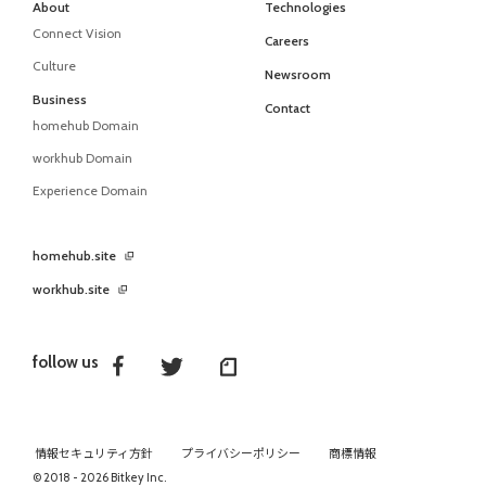
About
Technologies
Connect Vision
Careers
Culture
Newsroom
Business
Contact
homehub Domain
workhub Domain
Experience Domain
homehub.site
workhub.site
follow us
情報セキュリティ方針
プライバシーポリシー
商標情報
© 2018 - 2026 Bitkey Inc.