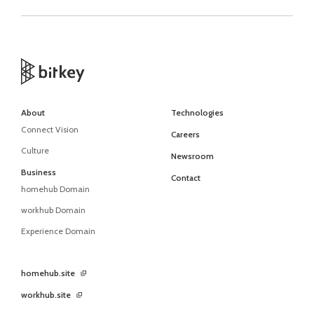
About
Technologies
Connect Vision
Careers
Culture
Newsroom
Business
Contact
homehub Domain
workhub Domain
Experience Domain
homehub.site
workhub.site