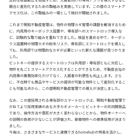
競合と差別化するための取組みを実施しています。この度のスマートア
クセス化は、この取組みの一環として検討が開始されました。
これまで明和不動産管理は、物件の物理カギ管理の課題を解消するため
に、内見用のキーボックス設置や、専有部へのスマートロック導入な
ど、試験的な取り組みを重ねてきました。検証を進める中で、キーボッ
クス設置時の物理カギの紛失リスク、専有部にスマートロックを導入し
ても、共用部では物理的なカギが必要といった新たな課題が見つかりま
した。
ビットキーの提供するスマートロックは共用部・専有部ともに対応し、
物件を丸ごとスマートアクセス化することができるため、不動産会社の
内見等の業務効率化だけでなく、入居者の利便性も向上します。さら
に、不在時でも商品やサービスの提供が可能な物件として差別化するこ
とも可能な点から、この度明和不動産管理での導入が決定しました。
なお、この度採用される専有部のスマートロックは、明和不動産管理で
かねてより採用実績のある大手カギメーカーとビットキーの共同開発品
であり、操作方法や意匠が大きく変わらないことから、物件オーナーへ
の説明の負荷が少ないことが評価され、新築物件への標準採用が決まり
ました。
今後は、さまざまなサービスと連携できるhomehubの特長を活かし、