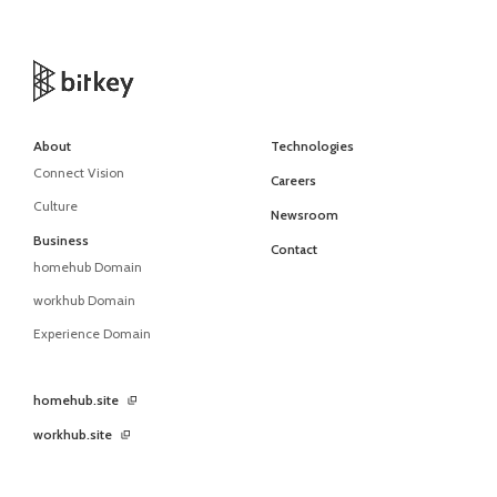
About
Technologies
Connect Vision
Careers
Culture
Newsroom
Business
Contact
homehub Domain
workhub Domain
Experience Domain
homehub.site
workhub.site