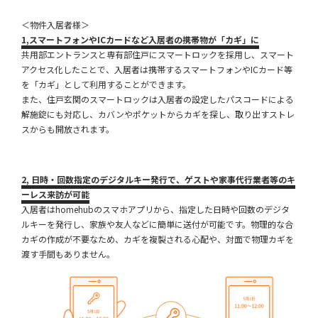
＜物件入居者様＞
1,
スマートフォンやICカードなど入居者の携帯物が「カギ」に
共用部エントランスと専有部住戸にスマートロックを採用し、スマート
アクセス化したことで、入居者は携帯するスマートフォンやICカード等
を「カギ」として利用することができます。
また、住戸玄関のスマートロックは入居者の設定したパスコードによる
解施錠にも対応し、カバンやポケットからカギを探し、取り出すストレ
スからも開放されます。
2
, 日時・回数指定のデジタルキー発行で、ゲストや家事代行業者等のキ
ーレス来訪が可能
入居者はhomehubのスマホアプリから、指定した日時や回数のデジタ
ルキーを発行し、家族や友人などに簡単に送付が可能です。物理的な合
カギの作成が不要なため、カギを複製される心配や、対面で物理カギを
渡す手間もありません。