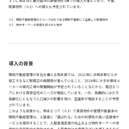
すでに熊本市と鹿児島市の新築物件3棟での導入が進んでおり、今後、
既築物件（※2）への導入も予定されています。
※1：明和不動産管理のグループ会社である明和不動産にて企画した新築物件
※2：物件オーナーの承諾を得られた物件
導入の背景
明和不動産管理が本社を構える熊本県では、2021年にJR熊本駅ビルが
竣工するなど駅周辺の再開発が進んでいること、2024年に大手半導体メ
ーカーの県内工場の稼働開始が予定されていることなどから、周辺エリ
アにおける賃貸住宅のニーズが増加しています。一方、長期的には少子
高齢化にともなう人口減少の影響を受け、空室率が増加することが予想
されています。
このような背景から、熊本エリア（※3）で賃貸物件の管理戸数最多の
明和不動産管理は、入居者に「選ばれる」ための利便性の高い住環境サ
ービスを提供することで、入居者満足度の向上および物件オーナーの安
定的な収益創出を目指すため、入居者向けの専用アプリを導入するなど