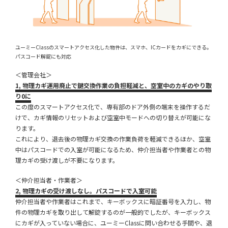
ユーミーClassのスマートアクセス化した物件は、スマホ、ICカードをカギにできる。
パスコード解錠にも対応
＜管理会社＞
1, 物理カギ運用廃止
で鍵交換作業の負担軽減と、空室中のカギのやり取
り0に
この度のスマートアクセス化で、専有部のドア外側の端末を操作するだ
けで、カギ情報のリセットおよび空室中モードへの切り替えが可能にな
ります。
これにより、退去後の物理カギ交換の作業負荷を軽減できるほか、空室
中はパスコードでの入室が可能になるため、仲介担当者や作業者との物
理カギの受け渡しが不要になります。
＜仲介担当者・作業者＞
2,
物理カギの受け渡しなし。パスコードで入室可能
仲介担当者や作業者はこれまで、キーボックスに暗証番号を入力し、物
件の物理カギを取り出して解錠するのが一般的でしたが、キーボックス
にカギが入っていない場合に、ユーミーClassに問い合わせる手間や、退