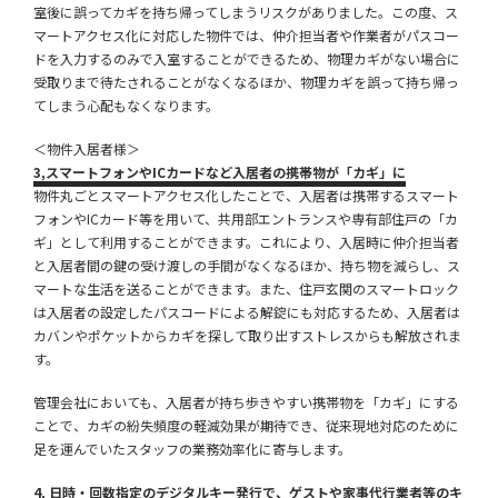
室後に誤ってカギを持ち帰ってしまうリスクがありました。この度、ス
マートアクセス化に対応した物件では、仲介担当者や作業者がパスコー
ドを入力するのみで入室することができるため、物理カギがない場合に
受取りまで待たされることがなくなるほか、物理カギを誤って持ち帰っ
てしまう心配もなくなります。
＜物件入居者様＞
3,
スマートフォンやICカードなど入居者の携帯物が「カギ」に
物件丸ごとスマートアクセス化したことで、入居者は携帯するスマート
フォンやICカード等を用いて、共用部エントランスや専有部住戸の「カ
ギ」として利用することができます。これにより、入居時に仲介担当者
と入居者間の鍵の受け渡しの手間がなくなるほか、持ち物を減らし、ス
マートな生活を送ることができます。また、住戸玄関のスマートロック
は入居者の設定したパスコードによる解錠にも対応するため、入居者は
カバンやポケットからカギを探して取り出すストレスからも解放されま
す。
管理会社においても、入居者が持ち歩きやすい携帯物を「カギ」にする
ことで、カギの紛失頻度の軽減効果が期待でき、従来現地対応のために
足を運んでいたスタッフの業務効率化に寄与します。
4
, 日時・回数指定のデジタルキー発行で、ゲストや家事代行業者等のキ