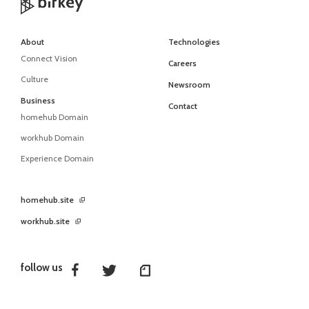
About
Technologies
Connect Vision
Careers
Culture
Newsroom
Business
Contact
homehub Domain
workhub Domain
Experience Domain
homehub.site
workhub.site
follow us