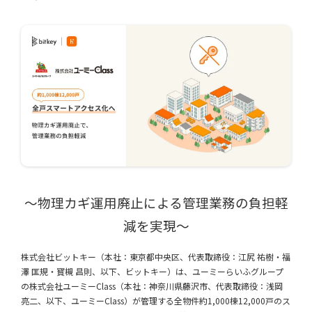
〜物理カギ運用廃止による管理業務の負担軽
減を実現〜
株式会社ビットキー（本社：東京都中央区、代表取締役：江尻 祐樹・福
澤 匡規・寳槻 昌則、以下、ビットキー）は、ユーミーらいふグループ
の株式会社ユーミーClass（本社：神奈川県藤沢市、代表取締役：浅岡
亮二、以下、ユーミーClass）が管理する全物件約1,000棟12,000戸のス