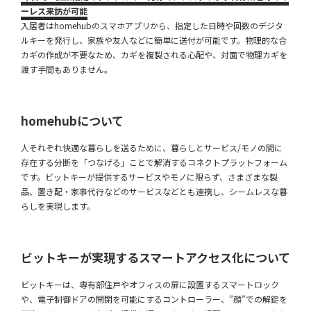
ーレス来訪が可能
入居者はhomehubのスマホアプリから、指定した日時や回数のデジタ
ルキーを発行し、家族や友人などに簡単に送付が可能です。物理的な合
カギの作成が不要なため、カギを複製される心配や、対面で物理カギを
渡す手間もありません。
homehubについて
人それぞれ快適な暮らしを送るために、暮らしとサービス/モノの間に
存在する分断を「つなげる」ことで解消するコネクトプラットフォーム
です。ビットキーが提供するサービスやモノに限らず、さまざまな製
品、置き配・家事代行などのサービスなどとも連携し、シームレスな暮
らしを実現します。
ビットキーが実現するスマートアクセス化について
ビットキーは、専有部住戸やオフィスの扉に設置するスマートロック
や、電子制御ドアの開閉を可能にするコントローラー、”顔”での解錠を