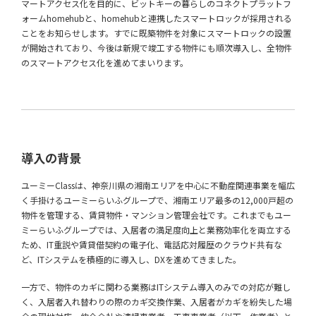
マートアクセス化を目的に、ビットキーの暮らしのコネクトプラットフ
ォームhomehubと、homehubと連携したスマートロックが採用される
ことをお知らせします。すでに既築物件を対象にスマートロックの設置
が開始されており、今後は新規で竣工する物件にも順次導入し、全物件
のスマートアクセス化を進めてまいります。
導入の背景
ユーミーClassは、神奈川県の湘南エリアを中心に不動産関連事業を幅広
く手掛けるユーミーらいふグループで、湘南エリア最多の12,000戸超の
物件を管理する、賃貸物件・マンション管理会社です。これまでもユー
ミーらいふグループでは、入居者の満足度向上と業務効率化を両立する
ため、IT重説や賃貸借契約の電子化、電話応対履歴のクラウド共有な
ど、ITシステムを積極的に導入し、DXを進めてきました。
一方で、物件のカギに関わる業務はITシステム導入のみでの対応が難し
く、入居者入れ替わりの際のカギ交換作業、入居者がカギを紛失した場