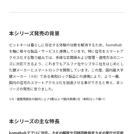
本シリーズ発売の背景
ビットキーは暮らしに存在する体験の分断を解消するため、homehub
を軸に様々な製品・サービスと連携しています。特に住宅をスマートア
クセス化する取り組みでは、多様な玄関扉および管理・運用方法のニー
ズに対応できるよう、これまでもアルファ社やシブタニ社をはじめとし
た鍵メーカーとスマートロックを開発しています。この度、国内最大手
鍵メーカー（※6）である美和ロック製品との連携により、より一層、
国内の住宅のスマートアクセス化を加速させる事ができると考え、本シ
リーズの発売に至りました。
※6：建築用錠前の国内シェア6割以上で国内実績1位（美和ロック調べ）
本シリーズの主な特長
homehubアプリに対応。カギの解錠や日時回数指定カギの発行が可能