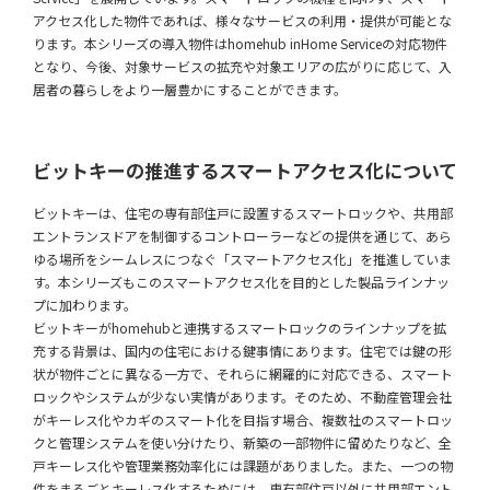
アクセス化した物件であれば、様々なサービスの利用・提供が可能とな
ります。本シリーズの導入物件はhomehub inHome Serviceの対応物件
となり、今後、対象サービスの拡充や対象エリアの広がりに応じて、入
居者の暮らしをより一層豊かにすることができます。
ビットキーの推進するスマートアクセス化について
ビットキーは、住宅の専有部住戸に設置するスマートロックや、共用部
エントランスドアを制御するコントローラーなどの提供を通じて、あら
ゆる場所をシームレスにつなぐ「スマートアクセス化」を推進していま
す。本シリーズもこのスマートアクセス化を目的とした製品ラインナッ
プに加わります。
ビットキーがhomehubと連携するスマートロックのラインナップを拡
充する背景は、国内の住宅における鍵事情にあります。住宅では鍵の形
状が物件ごとに異なる一方で、それらに網羅的に対応できる、スマート
ロックやシステムが少ない実情があります。そのため、不動産管理会社
がキーレス化やカギのスマート化を目指す場合、複数社のスマートロッ
クと管理システムを使い分けたり、新築の一部物件に留めたりなど、全
戸キーレス化や管理業務効率化には課題がありました。また、一つの物
件をまるごとキーレス化するためには、専有部住戸以外に共用部エント