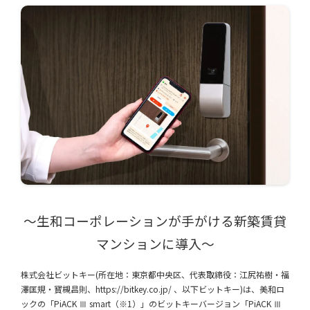
〜生和コーポレーションが手がける新築賃貸
マンションに導入〜
株式会社ビットキー(所在地：東京都中央区、代表取締役：江尻祐樹・福
澤匡規・寳槻昌則、https://bitkey.co.jp/ 、以下ビットキー)は、美和ロ
ックの「PiACK Ⅲ smart（※1）」のビットキーバージョン「PiACK Ⅲ