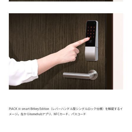
PiACK Ⅲ smart Bitkey Edition（レバーハンドル型シングルロック仕様）を解錠するイ
メージ。左からhomehubアプリ、NFCカード、パスコード