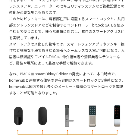
ランスドアや、エレベーターのセキュリティシステムなど複数設備との
連動が必要な場合もあります。
このためビットキーは、専有部住戸に設置するスマートロックと、共用
部エントランスドアなどを制御するコントローラーbitlock GATEを組み
合わせて使うことで、様々な事情に対応し、物件のスマートアクセス化
を実現しています。
スマートアクセス化した物件では、スマートフォンアプリやテンキー操
作など多様な手段であらゆる場所へシームレスな入室が可能となり、入
居者は顔認証やモバイルFeliCa、仲介担当者や清掃業者はテンキーな
ど、属性や場所によって最適な手段で解錠できます。
なお、PiACK Ⅲ smart Bitkey Editionの発売によって、本日時点で、
homehubと連携する住宅の専有部向けスマートロックは5機種となり、
homehubは国内で最も多くのメーカー・機種のスマートロックを管理
することが可能となりました。