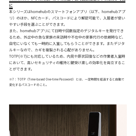
に
本シリーズはhomehubのスマートフォンアプリ（以下、homehubアプ
リ）のほか、NFCカード、パスコードにより解錠可能で、入居者が使い
やすい手段を選ぶことができます。
また、homehubアプリにて日時や回数指定のデジタルキーを発行でき
るため、外出中の急な家族の来訪時や不在中の家事代行の依頼時など、
自宅にいなくても一時的に入室してもらうことができます。またデジタ
ルキーなので、カギを複製される心配がありません。
TOTP(※7)にも対応しているため、内見や原状回復などの作業者入室時
において、高いセキュリティの維持と鍵受け渡しの効率化を両立するこ
とができます。
※7： TOTP（Time-based One-time Password）とは、一定時間を経過すると自動で
変化するパスコードのこと。