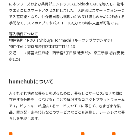
に本シリーズおよび共用部エントランスにbitlock GATEを導入し、物件
をまるごとスマートアクセス化しました。入居者はスマートフォン一つ
で入室可能となり、仲介担当者も物理カギの受け渡しのために移動する
手間なく、スマホアプリやパスコード入力での物件入室が可能です。
導入物件について
物件名称：ROOTs Shibuya Honmachi（ルーツシブヤホンマチ）
物件住所：東京都渋谷区本町3丁目45-13
交通 ：都営大江戸線 西新宿5丁目駅 徒歩5分、京王新線 初台駅 徒
歩12分
homehubについて
人それぞれ快適な暮らしを送るために、暮らしとサービス/モノの間に
存在する分断を「つなげる」ことで解消するコネクトプラットフォーム
です。ビットキーが提供するサービスやモノに限らず、さまざまな製
品、置き配・家事代行などのサービスなどとも連携し、シームレスな暮
らしを実現します。