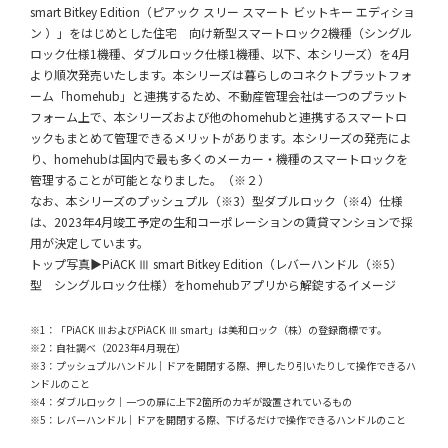
smart Bitkey Edition（ピアック スリー スマート ビットキー エディショ
ン ）」をはじめとした住宅 向け新型スマートロック2機種（シングル
ロック仕様1機種、ダブルロック仕様1機種、以下、本シリーズ）を4月
より順次発売いたします。本シリーズは暮らしのコネクトプラットフォ
ーム「homehub」と連携するため、不動産管理会社は一つのプラット
フォーム上で、本シリーズおよび他のhomehubと連携するスマートロ
ックもまとめて管理できるメリットがあります。本シリーズの発売によ
り、homehubは国内で最も多くのメーカー・機種のスマートロックを
管理することが可能となりました。（※２）
なお、本シリーズのプッシュプル（※3）型ダブルロック（※4）仕様
は、2023年4月竣工予定の生和コーポレーションの賃貸マンションで採
用が決定しています。
トップ写真▶PiACK Ⅲ smart Bitkey Edition（レバーハンドル（※5）
型 シングルロック仕様）をhomehubアプリから解錠するイメージ
※1：「PiACK ⅢおよびPiACK Ⅲ smart」は美和ロック（株）の登録商標です。
※2：自社調べ（2023年4月現在）
※3：プッシュプルハンドル｜ドアを開閉する際、押したり引いたりして操作できるハ
ンドルのこと
※4：ダブルロック｜一つの扉に上下2箇所のカギが設置されているもの
※5：レバーハンドル｜ドアを開閉する際、下げるだけで操作できるハンドルのこと