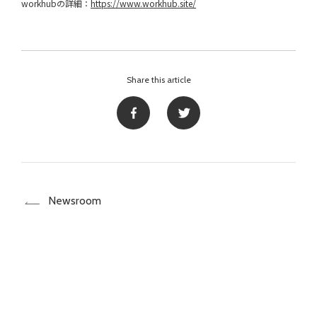
workhubの詳細：
https://www.workhub.site/
Share this article
Newsroom