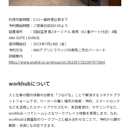
利用可能時間：5:15～最終便出発まで
予約開始時間：ご搭乗日前日0:00より
設置場所 ：羽田空港 第2ターミナル 南側（62 番ゲート付近）4階
ANA SUITE LOUNGE
提供開始日 ：2023年7月14日（金）
予約方法 ：ANAアプリとラウンジ内専用二次元バーコード
詳細案内 ：
https://www.anahd.co.jp/group/pr/202307/20230707.html
workhubについて
人と仕事の間の体験の分断を「つなげる」ことで解消するコネクトプラ
ットフォームです。ワーカーの働く場所の検索・予約、スマートロック
などを活用したスマートアクセス化や、来訪者受付、ホテリングなど、
workhub一つでシームレスなワークプレイス体験を実現します。なお、
workhubは個室型のワークブースと組み合わせることで、予約から鍵の
解錠・決済にも対応できます。