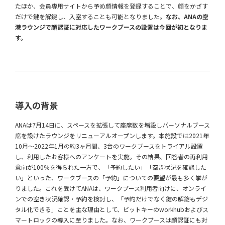
たほか、会員専用サイトから予め顔情報を登録することで、顔をかざす
だけで鍵を解錠し、入室することも可能となりました。
なお、ANAの空
港ラウンジで顔認証に対応したワークブースの設置は今回が初となりま
す。
導入の背景
ANAは7月14日に、スペースを拡張して座席数を増設しパーソナルブース
席を設けたラウンジをリニューアルオープンします。本施設では2021年
10月〜2022年1月の約3ヶ月間、3台のワークブースをトライアル設置
し、利用したお客様へのアンケートを実施。その結果、回答者の再利用
意向が100％を得られた一方で、「予約したい」「空き状況を確認した
い」といった、ワークブースの「予約」についての要望が最も多く挙が
りました。これを受けてANAは、ワークブース利用者向けに、オンライ
ンでの空き状況確認・予約を検討し、「予約だけでなく鍵の解錠もデジ
タル化できる」ことを主な理由として、ビットキーのworkhubおよびス
マートロックの導入に至りました。なお、ワークブースは顔認証にも対