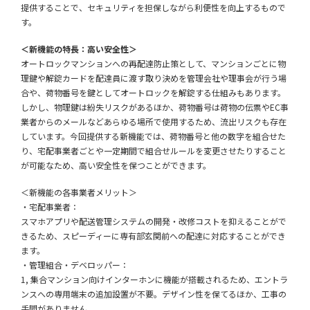
提供することで、セキュリティを担保しながら利便性を向上するもので
す。
＜新機能の特長：高い安全性＞
オートロックマンションへの再配達防止策として、マンションごとに物
理鍵や解錠カードを配達員に渡す取り決めを管理会社や理事会が行う場
合や、荷物番号を鍵としてオートロックを解錠する仕組みもあります。
しかし、物理鍵は紛失リスクがあるほか、荷物番号は荷物の伝票やEC事
業者からのメールなどあらゆる場所で使用するため、流出リスクも存在
しています。今回提供する新機能では、荷物番号と他の数字を組合せた
り、宅配事業者ごとや一定期間で組合せルールを変更させたりすること
が可能なため、高い安全性を保つことができます。
＜新機能の各事業者メリット＞
・宅配事業者：
スマホアプリや配送管理システムの開発・改修コストを抑えることがで
きるため、スピーディーに専有部玄関前への配達に対応することができ
ます。
・管理組合・デベロッパー：
1, 集合マンション向けインターホンに機能が搭載されるため、エントラ
ンスへの専用端末の追加設置が不要。デザイン性を保てるほか、工事の
手間がありません。