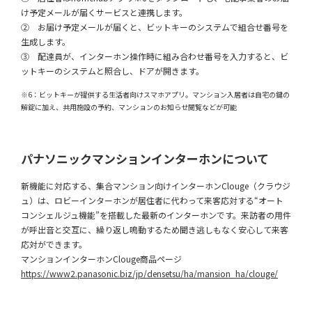
け予定メールが届くサービスと連携します。
② お届け予定メールが届くと、ビットキーのシステムで組合せ番号を
生成します。
③ 配達員が、インターホン操作時に組み合わせ番号を入力すると、ビ
ットキーのシステムと照合し、ドアが開きます。
※6：ビットキーが提供する生活者向けスマホアプリ。マンション入居者は自宅の鍵の
解錠に加え、共用施設の予約、マンションのお知らせ閲覧などが可能
パナソニックマンションインターホンについて
新機能に対応する、集合マンション向けインターホンClouge（クラウジ
ュ）は、ロビーインターホンが居住者に代わって来客応対する“オート
コンシェルジュ機能”を搭載した最新のインターホンです。来訪者の用件
が呼出音と交互に、繰り返し鳴動するため聞き逃しもなく安心して来客
応対ができます。
マンションインターホンClouge商品ページ
https://www2.panasonic.biz/jp/densetsu/ha/mansion_ha/clouge/