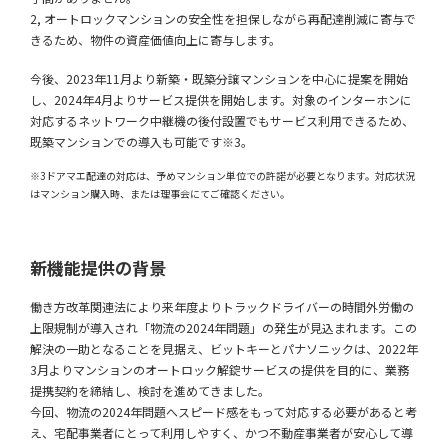
2, オートロックマンションの安全性を担保しながら再配達削減に寄与で
きるため、物件の資産価値向上に寄与します。
今後、2023年11月より新築・既築分譲マンションを中心に提案を開始
し、2024年4月よりサービス提供を開始します。対象のインターホンに
対応するネットワーク中継機の後付設置でもサービス利用できるため、
既築マンションでの導入も可能です※3。
※3ドアマエ配達の対応は、予めマンション単位での許諾が必要となります。対応状況
はマンション購入時、または理事会にてご確認ください。
新機能提供の背景
働き方改革関連法により来年度よりトラックドライバーの時間外労働の
上限規制が導入され「物流の2024年問題」の発生が見込まれます。この
解決の一助となることを見据え、ビットキーとパナソニックは、2022年
3月よりマンションのオートロック解錠サービスの提供を目的に、業務
提携契約を締結し、検討を進めてきました。
今回、物流の2024年問題へスピード感をもって対応する必要があると考
え、宅配事業者にとって利用しやすく、かつ不動産事業者が安心して導