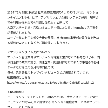
2024年1月5日に株式会社不動産経済研究所より発行された「マンショ
ンタイムズ1月号」にて「アプリのウェブ会議システムが好調 理事会
での利用から総会での利用に波及も」と題して
大京アステージ様・穴吹コミュニティ様における、homehub活用事例
が掲載されました。
ユーザー様の利用実態や今後の展開、当社Home事業部の責任者を務め
る稲熊のコメントなどをご紹介頂いております。
＜マンションタイムズについて＞
マンション管理業界やマンション修繕施工業界などの動向をはじめ、国
や自治体の政策の動き、関連企業・関連団体などの新たな取組みや各種
データなどを伝える月刊専門紙です。
毎号、業界各社のトップインタビューなどが掲載されています。
紙面購読はこちら
https://www.fudousankeizai.co.jp/publicationCatelist?cateId=12
＜関連情報＞
ニュースリリース：ビットキーのhomehub、 大京アステージ・穴吹コ
ミュニティが約54万戸に提供する マンション居住者サービスのプラット
フォームとして採用