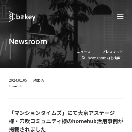
Newsroom
ニュース
プレスキット
News room内を検索
2024.01.05
MEDIA
homehub
「マンションタイムズ」にて大京アステージ
様・穴吹コミュニティ様のhomehub活用事例が
掲載されました