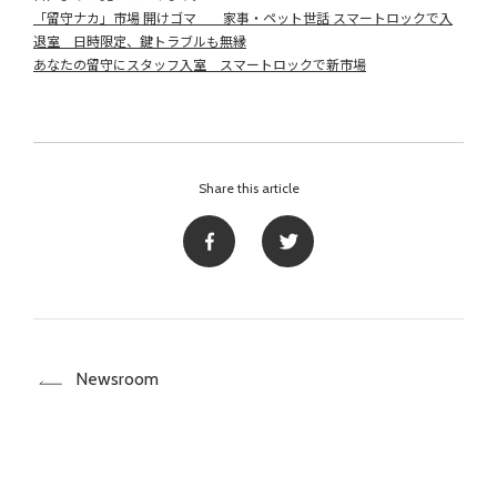
「留守ナカ」市場 開けゴマ 家事・ペット世話 スマートロックで入
退室 日時限定、鍵トラブルも無縁
あなたの留守にスタッフ入室 スマートロックで新市場
Share this article
Newsroom